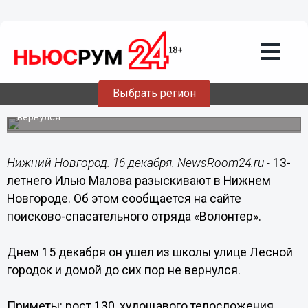
Происшествия
16.12.2016
16:09
13-летнего Илью Малова разыскивают
в Нижнем Новгороде
Выбрать регион
15 декабря он ушел из школы и домой до сих пор не
вернулся.
Нижний Новгород. 16 декабря. NewsRoom24.ru -
13-
летнего Илью Малова разыскивают в Нижнем
Новгороде. Об этом сообщается на сайте
поисково-спасательного отряда «Волонтер».
Днем 15 декабря он ушел из школы улице Лесной
городок и домой до сих пор не вернулся.
Приметы: рост 130, худощавого телосложения,