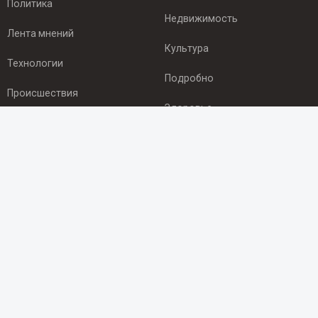
Политика
Недвижимость
Лента мнений
Культура
Технологии
Подробно
Происшествия
Здоровье
Экономика
ПОДПИСКА
Подпишись на рассылку NEWSROOM24
и будь
в курсе новостей в своём городе:
Подписаться
© 2012 - 2025 ООО "Ньюсрум" (ИА Newsroom24 (Ньюсрум24).
Учредитель — ООО "Ньюсрум"