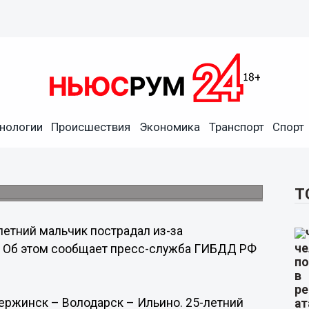
нологии
Происшествия
Экономика
Транспорт
Спорт
 ДТП по вине неопытного
е
Т
летний мальчик пострадал из-за
е. Об этом сообщает пресс-служба ГИБДД РФ
ержинск – Володарск – Ильино. 25-летний