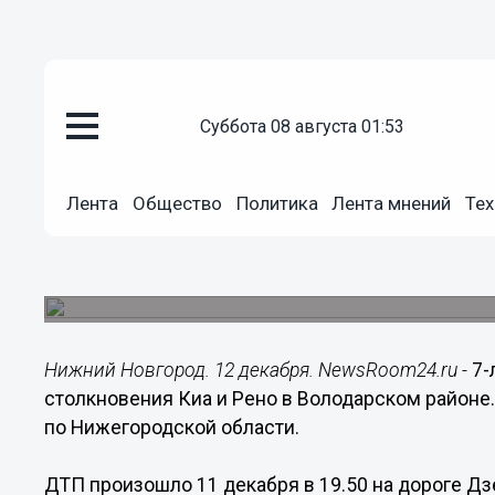
суббота 08 августа 01:53
Происшествия
12.12.2016
12:27
Лента
Общество
Политика
Лента мнений
Тех
7-летний мальчик пострадал в
водителя в Володарском район
Ребенок находится в больнице.
Нижний Новгород. 12 декабря. NewsRoom24.ru -
7-
столкновения Киа и Рено в Володарском район
по Нижегородской области.
ДТП произошло 11 декабря в 19.50 на дороге Дз