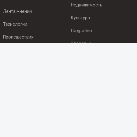
Недвижимость
Лента мнений
Культура
Технологии
Подробно
Происшествия
Здоровье
Экономика
ПОДПИСКА
Подпишись на рассылку NEWSROOM24
и будь
в курсе новостей в своём городе:
Подписаться
© 2012 - 2025 ООО "Ньюсрум" (ИА Newsroom24 (Ньюсрум24).
Учредитель — ООО "Ньюсрум"
Свидетельство о регистрации СМИ ИА № ФС 77 - 45920 от 22.07.2011г.