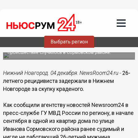
Происшествия
04.12.2016
04:00
26-летнего рецидивиста задержали в
Нижнем Новгороде за скупку
Выбрать регион
краденого
Происшествие случилось в Сормовском районе.
Нижний Новгород. 04 декабря. NewsRoom24.ru -
26-
летнего рецидивиста задержали в Нижнем
Новгороде за скупку краденого.
Как сообщили агентству новостей Newsroom24 в
пресс-службе ГУ МВД России по региону, в начале
сентября в одной из квартир дома по улице
Иванова Сормовского района ранее судимый и
нигде не работающий 26-летний мужчина