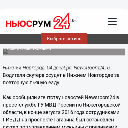
Происшествия
04.12.2016
00:45
Водителя скутера осудят в Нижнем
Новгороде за повторную пьяную езду
Выбрать регион
Он отказался от прохождении медицинского
освидетельствования.
Нижний Новгород. 04 декабря. NewsRoom24.ru -
Водителя скутера осудят в Нижнем Новгороде за
повторную пьяную езду.
Как сообщили агентству новостей Newsroom24 в
пресс-службе ГУ МВД России по Нижегородской
области, в конце августа 2016 года сотрудниками
ГИБДД на проспекте Гагарина был остановлен
скутер под управлением мужчины с признаками