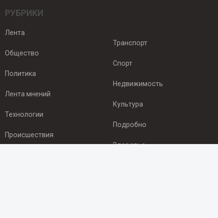
РУБРИКИ
Лента
Транспорт
Общество
Спорт
Политика
Недвижимость
Лента мнений
Культура
Технологии
Подробно
Происшествия
Здоровье
Экономика
ПОДПИСКА
Подпишись на рассылку NEWSROOM24
и будь
в курсе новостей в своём городе: