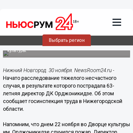
Происшествия
30.11.2016
13:19
Началось расследование несчастного
случая с директором ДК
Орджоникидзе
Выбрать регион
Женщина пострадала в результате пожара во Дворце
культуры.
Нижний Новгород. 30 ноября. NewsRoom24.ru -
Начато расследование тяжелого несчастного
случая, в результате которого пострадала 63-
летняя директор ДК Орджоникидзе. Об этом
сообщает госинспекция труда в Нижегородской
области.
Напомним, что днем 22 ноября во Дворце культуры
им. Орджоникидзе случился пожар. Директор