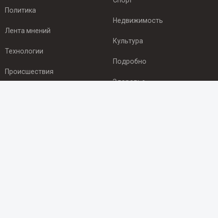
Спорт
Политика
Недвижимость
Лента мнений
Культура
Технологии
Подробно
Происшествия
Здоровье
Экономика
ПОДПИСКА
Подпишись на рассылку NEWSROOM24
и будь
в курсе новостей в своём городе:
Подписаться
© 2012 - 2025 ООО "Ньюсрум" (ИА Newsroom24 (Ньюсрум24).