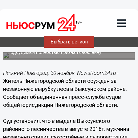
Происшествия
30.11.2016
12:02
Нижегородец осужден за незаконную
Выбрать регион
вырубку леса
Подсудимый полностью признал свою вину.
Нижний Новгород. 30 ноября. NewsRoom24.ru -
Житель Нижегородской области осужден за
незаконную вырубку леса в Выксунском районе.
Сообщает объединенная пресс-служба судов
общей юрисдикции Нижегородской области.
Суд установил, что в выделе Выксунского
районного лесничества в августе 2016г. мужчина
незаконно спилил сухостойные и сырорастущие