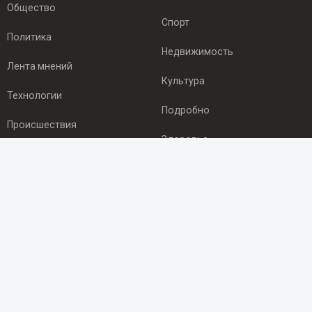
Общество
Спорт
Политика
Недвижимость
Лента мнений
Культура
Технологии
Подробно
Происшествия
Здоровье
Экономика
ПОДПИСКА
Подпишись на рассылку NEWSROOM24
и будь
в курсе новостей в своём городе:
Подписаться