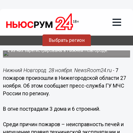
Происшествия
28.11.2016
11:09
7 пожаров произошли в
Выбрать регион
Нижегородской области 27 ноября
2 из них зарегистрированы в Нижнем Новгороде.
Нижний Новгород. 28 ноября. NewsRoom24.ru -
7
пожаров произошли в Нижегородской области 27
ноября. Об этом сообщает пресс-служба ГУ МЧС
России по региону.
В огне пострадали 3 дома и 6 строений.
Среди причин пожаров – неисправность печей и
нарушение правил технической эксплуатации и