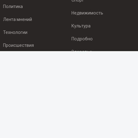
Спорт
Политика
Недвижимость
Лента мнений
Культура
Технологии
Подробно
Происшествия
Здоровье
Экономика
ПОДПИСКА
Подпишись на рассылку NEWSROOM24
и будь
в курсе новостей в своём городе:
Подписаться
© 2012 - 2025 ООО "Ньюсрум" (ИА Newsroom24 (Ньюсрум24).