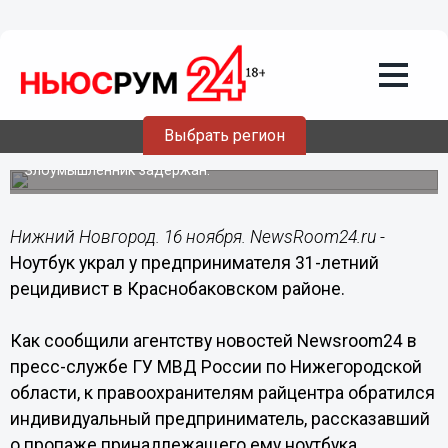
Происшествия
16.11.2016
23:48
Ноутбук украл у предпринимателя 31-
летний рецидивист в Краснобаковском
Выбрать регион
районе
Злоумышленник задержан.
Нижний Новгород. 16 ноября. NewsRoom24.ru -
Ноутбук украл у предпринимателя 31-летний
рецидивист в Краснобаковском районе.
Как сообщили агентству новостей Newsroom24 в
пресс-службе ГУ МВД России по Нижегородской
области, к правоохранителям райцентра обратился
индивидуальный предприниматель, рассказавший
о пропаже принадлежащего ему ноутбука