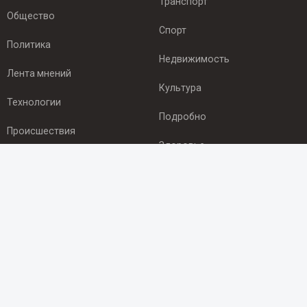
Транспорт
Общество
Спорт
Политика
Недвижимость
Лента мнений
Культура
Технологии
Подробно
Происшествия
Здоровье
Экономика
ПОДПИСКА
Подпишись на рассылку NEWSROOM24
и будь
в курсе новостей в своём городе:
Подписаться