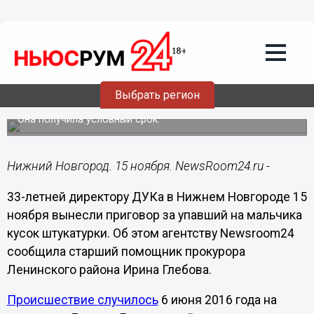
Происшествия
15.11.2016
13:16
Директора ДУКа в Нижнем Новгороде
осудили за упавший на мальчика кусок
Выбрать регион
балкона
Она получила условный срок.
Нижний Новгород. 15 ноября. NewsRoom24.ru -
33-летней директору ДУКа в Нижнем Новгороде 15
ноября вынесли приговор за упавший на мальчика
кусок штукатурки. Об этом агентству Newsroom24
сообщила старший помощник прокурора
Ленинского района Ирина Глебова.
Происшествие случилось
6 июня 2016 года на