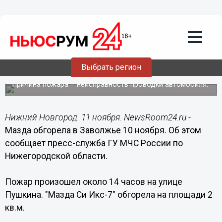
Происшествия
11.11.2016
11:08
Выбрать регион
Мазда обгорела в Заволжье 10 ноября
Причина пожара – неисправность проводки автомобиля.
Нижний Новгород. 11 ноября. NewsRoom24.ru -
Мазда обгорела в Заволжье 10 ноября. Об этом
сообщает пресс-служба ГУ МЧС России по
Нижегородской области.
Пожар произошел около 14 часов на улице
Пушкина. "Мазда Си Икс-7" обгорела на площади 2
кв.м.