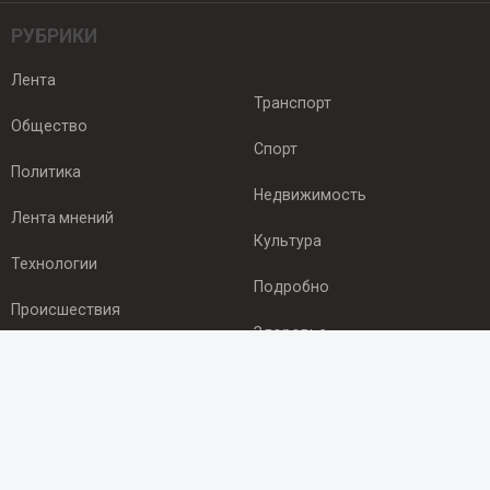
РУБРИКИ
Лента
Транспорт
Общество
Спорт
Политика
Недвижимость
Лента мнений
Культура
Технологии
Подробно
Происшествия
Здоровье
Экономика
ПОДПИСКА
Подпишись на рассылку NEWSROOM24
и будь
в курсе новостей в своём городе: