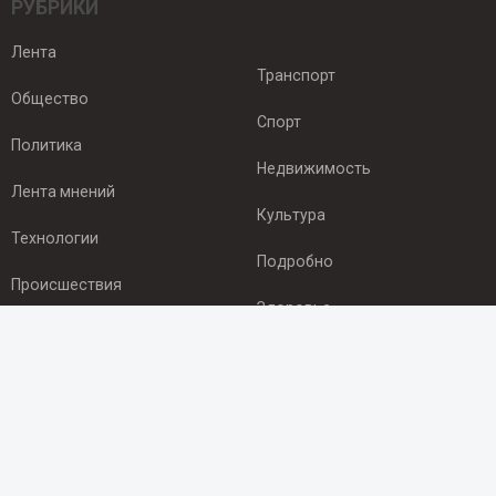
РУБРИКИ
Лента
Транспорт
Общество
Спорт
Политика
Недвижимость
Лента мнений
Культура
Технологии
Подробно
Происшествия
Здоровье
Экономика
ПОДПИСКА
Подпишись на рассылку NEWSROOM24
и будь
в курсе новостей в своём городе: