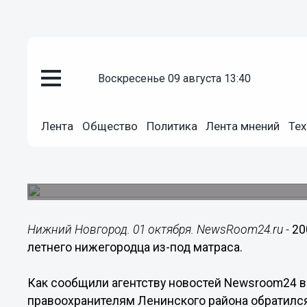
воскресенье 09 августа 13:40
Происшествия
01.10.2016
22:00
Лента
Общество
Политика
Лента мнений
Тех
Лжегазовики украли 200 тысяч 
нижегородца из-под матраса
Происшествие случилось в Ленинском районе.
Нижний Новгород. 01 октября. NewsRoom24.ru -
20
летнего нижегородца из-под матраса.
Как сообщили агентству новостей Newsroom24 в
правоохранителям Ленинского района обратилс