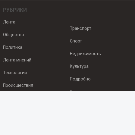
РУБРИКИ
Лента
Транспорт
Общество
Спорт
Политика
Недвижимость
Лента мнений
Культура
Технологии
Подробно
Происшествия
Здоровье
Экономика
ПОДПИСКА
Подпишись на рассылку NEWSROOM24
и будь
в курсе новостей в своём городе: