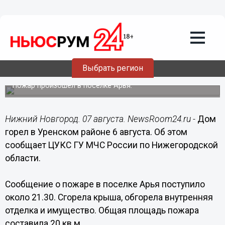
Происшествия
07.08.2016
11:45
Выбрать регион
Дом горел в Уренском районе 6 августа
Пожар произошел в поселке Арья.
Нижний Новгород. 07 августа. NewsRoom24.ru -
Дом
горел в Уренском районе 6 августа. Об этом
сообщает ЦУКС ГУ МЧС России по Нижегородской
области.
Сообщение о пожаре в поселке Арья поступило
около 21.30. Сгорела крыша, обгорела внутренняя
отделка и имущество. Общая площадь пожара
составила 20 кв.м.