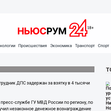
нологии
Происшествия
Экономика
Транспорт
Спорт
ятку в 4 тысячи рублей в
ренних дел.
Т
трудник ДПС задержан за взятку в 4 тысячи
 пресс-службе ГУ МВД России по региону, по
учил незаконное денежное вознаграждение