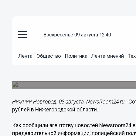
воскресенье 09 августа 12:40
Происшествия
03.08.2016
09:45
Лента
Общество
Политика
Лента мнений
Тех
Сотрудник ДПС задержан за вз
Нижегородской области
Правоохранитель будет уволен из органов внут
Нижний Новгород. 03 августа. NewsRoom24.ru -
Со
рублей в Нижегородской области.
Как сообщили агентству новостей Newsroom24 в
предварительной информации, полицейский пол