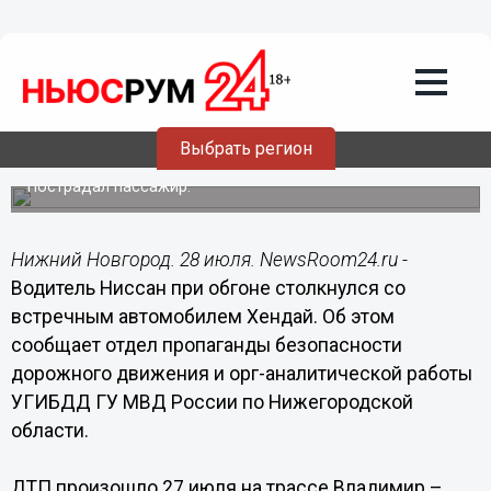
Происшествия
28.07.2016
18:12
Водитель Ниссан при обгоне
столкнулся со встречным
автомобилем Хендай в Ардатовском
Выбрать регион
районе
Пострадал пассажир.
Нижний Новгород. 28 июля. NewsRoom24.ru -
Водитель Ниссан при обгоне столкнулся со
встречным автомобилем Хендай. Об этом
сообщает отдел пропаганды безопасности
дорожного движения и орг-аналитической работы
УГИБДД ГУ МВД России по Нижегородской
области.
ДТП произошло 27 июля на трассе Владимир –