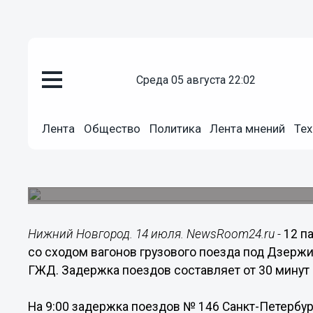
Происшествия
среда 05 августа 22:02
14.07.2016
10:45
12 пассажирских поездов заде
Лента
Общество
Политика
Лента мнений
Тех
сходом вагонов грузового пое
На месте работают восстановительные поезда 
Шахунья, Муром, Арзамас, Киров.
Нижний Новгород. 14 июля. NewsRoom24.ru -
12 п
со сходом вагонов грузового поезда под Дзерж
ГЖД. Задержка поездов составляет от 30 минут 
На 9:00 задержка поездов № 146 Санкт-Петербур