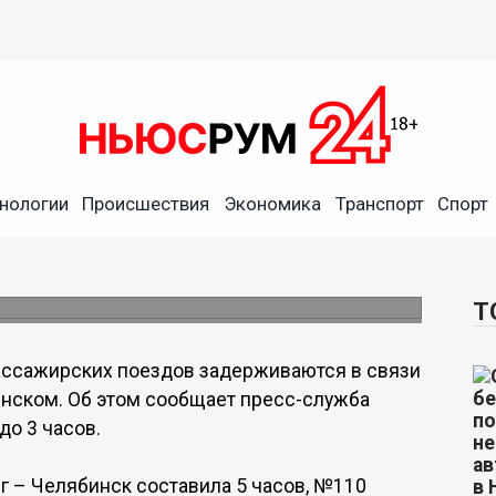
рживаются в связи со
нологии
Происшествия
Экономика
Транспорт
Спорт
зда под Дзержинском
станций Владимир, Нижний Новгород,
Т
ассажирских поездов задерживаются в связи
инском. Об этом сообщает пресс-служба
до 3 часов.
г – Челябинск составила 5 часов, №110