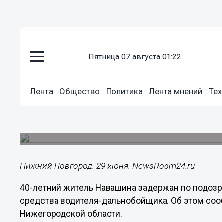
пятница 07 августа 01:22
Происшествия
29.06.2016
15:01
Лента
Общество
Политика
Лента мнений
Тех
Поджигателя автомобиля заде
области
Он был сильно пьян.
Нижний Новгород. 29 июня. NewsRoom24.ru -
40-летний житель Навашина задержан по подоз
средства водителя-дальнобойщика. Об этом со
Нижегородской области.