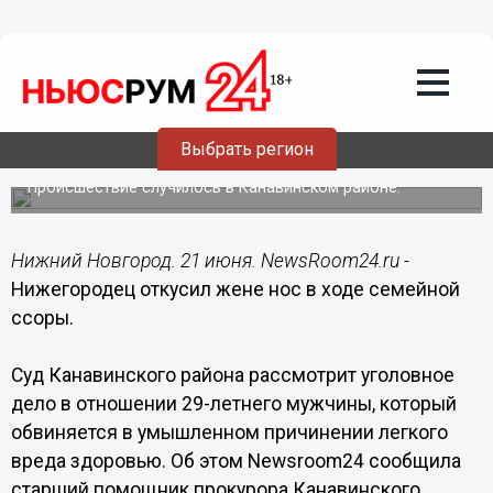
Происшествия
21.06.2016
09:51
Нижегородец откусил жене нос в ходе
Выбрать регион
семейной ссоры
Происшествие случилось в Канавинском районе.
Нижний Новгород. 21 июня. NewsRoom24.ru -
Нижегородец откусил жене нос в ходе семейной
ссоры.
Суд Канавинского района рассмотрит уголовное
дело в отношении 29-летнего мужчины, который
обвиняется в умышленном причинении легкого
вреда здоровью. Об этом Newsroom24 сообщила
старший помощник прокурора Канавинского