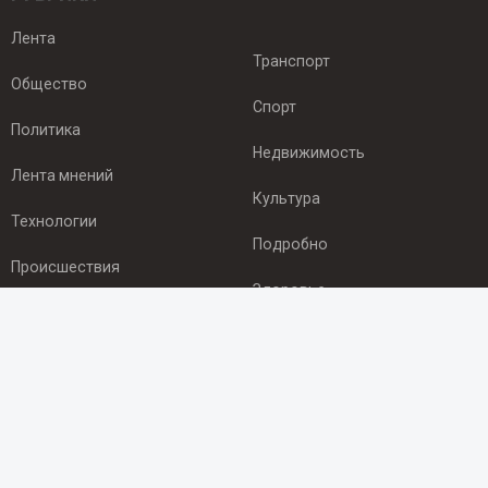
Лента
Транспорт
Общество
Спорт
Политика
Недвижимость
Лента мнений
Культура
Технологии
Подробно
Происшествия
Здоровье
Экономика
ПОДПИСКА
Подпишись на рассылку NEWSROOM24
и будь
в курсе новостей в своём городе: