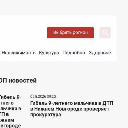
Выбрать регион
Недвижимость
Культура
Подробно
Здоровье
ОП новостей
05.8.2026 09:20
Гибель 9-летнего мальчика в ДТП
в Нижнем Новгороде проверяет
прокуратура