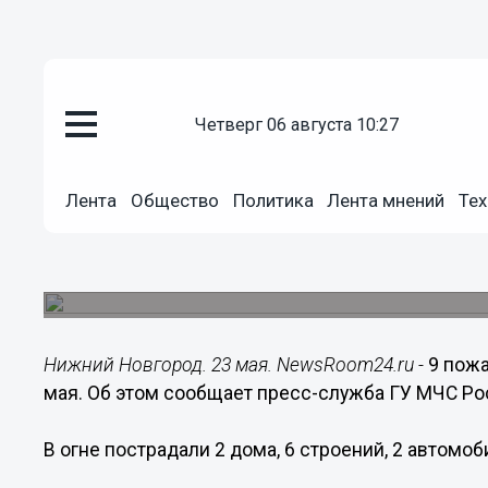
четверг 06 августа 10:27
Происшествия
Лента
Общество
Политика
Лента мнений
Тех
23.05.2016
10:12
9 пожаров произошли в Нижего
Из них 2 – в Нижнем Новгороде.
Нижний Новгород. 23 мая. NewsRoom24.ru -
9 пож
мая. Об этом сообщает пресс-служба ГУ МЧС Ро
В огне пострадали 2 дома, 6 строений, 2 автомоб