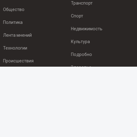
Транспорт
Общество
Спорт
Политика
Недвижимость
Лента мнений
Культура
Технологии
Подробно
Происшествия
Здоровье
Экономика
ПОДПИСКА
Подпишись на рассылку NEWSROOM24
и будь
в курсе новостей в своём городе:
Подписаться