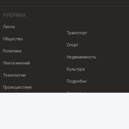
РУБРИКИ
Лента
Транспорт
Общество
Спорт
Политика
Недвижимость
Лента мнений
Культура
Технологии
Подробно
Происшествия
Здоровье
Экономика
ПОДПИСКА
Подпишись на рассылку NEWSROOM24
и будь
в курсе новостей в своём городе: