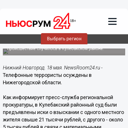
Происшествия
18.05.2016
10:22
Телефонные террористы осуждены в
Выбрать регион
Нижегородской области
Происшествие случилось в Кулебакском районе.
Нижний Новгород. 18 мая. NewsRoom24.ru -
Телефонные террористы осуждены в
Нижегородской области.
Как информирует пресс-служба региональной
прокуратуры, в Кулебакский районный суд были
предъявлены иски о взыскании с одного местного
жителя свыше 21 тысячи рублей, с другого - около
5 тысяч рублей в связи с материальными