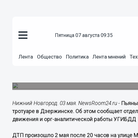
пятница 07 августа 09:35
Происшествия
03.05.2016
19:06
Лента
Общество
Политика
Лента мнений
Тех
Пьяный водитель сшиб пешеход
Дзержинске
Пострадали и водитель, и пешеход.
Нижний Новгород. 03 мая. NewsRoom24.ru -
Пьяны
тротуаре в Дзержинске. Об этом сообщает отде
движения и орг-аналитической работы УГИБДД 
ДТП произошло 2 мая после 20 часов на улице М