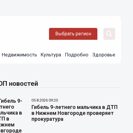
Выбрать регион
Недвижимость
Культура
Подробно
Здоровье
ОП новостей
05.8.2026 09:20
Гибель 9-летнего мальчика в ДТП
в Нижнем Новгороде проверяет
прокуратура