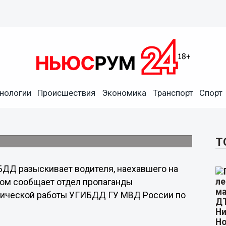
нологии
Происшествия
Экономика
Транспорт
Спорт
наехавшего на пешехода в
го.
Т
ДД разыскивает водителя, наехавшего на
том сообщает отдел пропаганды
тической работы УГИБДД ГУ МВД России по