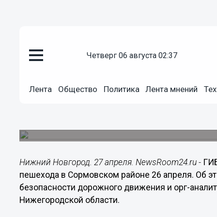
четверг 06 августа 02:37
Происшествия
27.04.2016
14:29
Лента
Общество
Политика
Лента мнений
Тех
ГИБДД разыскивает водителя, 
Сормовском районе 26 апреля
ДТП произошло около 7.30 на улице Шимборско
Нижний Новгород. 27 апреля. NewsRoom24.ru -
ГИБ
пешехода в Сормовском районе 26 апреля. Об э
безопасности дорожного движения и орг-анали
Нижегородской области.