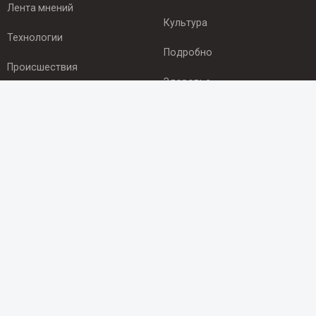
Лента мнений
Культура
Технологии
Подробно
Происшествия
Здоровье
Экономика
ПОДПИСКА
Подпишись на рассылку NEWSROOM24
и будь
в курсе новостей в своём городе:
Подписаться
© 2012 - 2025 ООО "Ньюсрум" (ИА Newsroom24 (Ньюсрум24).
Учредитель — ООО "Ньюсрум"
Свидетельство о регистрации СМИ ИА № ФС 77 - 45920 от 22.07.2011г.
выдано Федеральной службой по надзору в сфере связи,
информационных технологий и массовый коммуникаций.