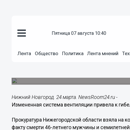
Происшествия
пятница 07 августа 10:40
24.03.2016
08:00
Измененная система вентиляци
Лента
Общество
Политика
Лента мнений
Тех
и девочки в Дзержинске
Прокуратура Нижегородской области взяла на к
факту смерти двух дзержинцев.
Нижний Новгород. 24 марта. NewsRoom24.ru -
Измененная система вентиляции привела к гиб
Прокуратура Нижегородской области взяла на к
факту смерти 46-летнего мужчины и семилетней