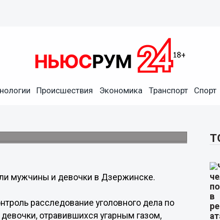
и привела к гибели мужчины
нологии
Происшествия
Экономика
Транспорт
Спорт
онтроль расследование уголовного дела по
Т
ели мужчины и девочки в Дзержинске.
онтроль расследование уголовного дела по
 девочки, отравившихся угарным газом,