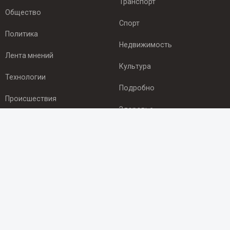
Транспорт
Общество
Спорт
Политика
Недвижимость
Лента мнений
Культура
Технологии
Подробно
Происшествия
Здоровье
Экономика
ПОДПИСКА
Подпишись на рассылку NEWSROOM24
и будь
в курсе новостей в своём городе:
Подписаться