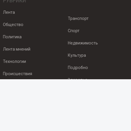
РУБРИКИ
Лента
Транспорт
Общество
Спорт
Политика
Недвижимость
Лента мнений
Культура
Технологии
Подробно
Происшествия
Здоровье
Экономика
ПОДПИСКА
Подпишись на рассылку NEWSROOM24
и будь
в курсе новостей в своём городе: