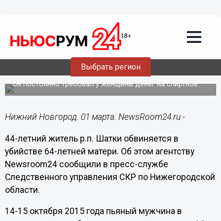
Происшествия
01.03.2016
18:01
В Шатках сын-алкоголик задушил
Выбрать регион
родную мать
Он постоянно требовал у женщины денег на спиртное.
Нижний Новгород. 01 марта. NewsRoom24.ru -
44-летний житель р.п. Шатки обвиняется в
убийстве 64-летней матери. Об этом агентству
Newsroom
24 сообщили в пресс-службе
Следственного управления СКР по Нижегородской
области.
14-15 октября 2015 года пьяный мужчина в