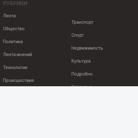
РУБРИКИ
Лента
Транспорт
Общество
Спорт
Политика
Недвижимость
Лента мнений
Культура
Технологии
Подробно
Происшествия
Здоровье
Экономика
ПОДПИСКА
Подпишись на рассылку NEWSROOM24
и будь
в курсе новостей в своём городе: