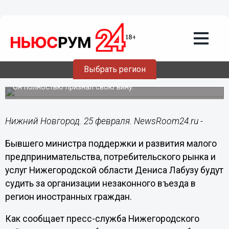
Происшествия
25.02.2016
13:04
Экс-министра Дениса Лабузу будут
Выбрать регион
судить в особом порядке
Он полностью признал свою вину.
Нижний Новгород. 25 февраля. NewsRoom24.ru -
Бывшего министра поддержки и развития малого
предпринимательства, потребительского рынка и
услуг Нижегородской области Дениса Лабузу будут
судить за организации незаконного въезда в
регион иностранных граждан.
Как сообщает пресс-служба Нижегородского