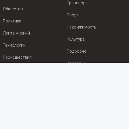
Транспорт
Общество
Спорт
Политика
Недвижимость
Лента мнений
Культура
Технологии
Подробно
Происшествия
Здоровье
Экономика
ПОДПИСКА
Подпишись на рассылку NEWSROOM24
и будь
в курсе новостей в своём городе:
Подписаться