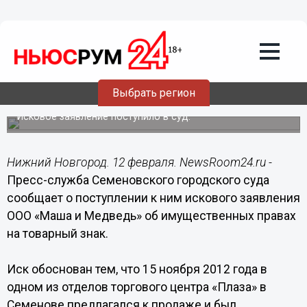
Происшествия
12.02.2016
04:00
В Нижегородской области ООО «Маша
и Медведь» хочет взыскать
Выбрать регион
компенсацию за товарный знак
Исковое заявление поступило в суд.
Нижний Новгород. 12 февраля. NewsRoom24.ru -
Пресс-служба Семеновского городского суда
сообщает о поступлении к ним искового заявления
ООО «Маша и Медведь» об имущественных правах
на товарный знак.
Иск обоснован тем, что 15 ноября 2012 года в
одном из отделов торгового центра «Плаза» в
Семенове предлагался к продаже и был