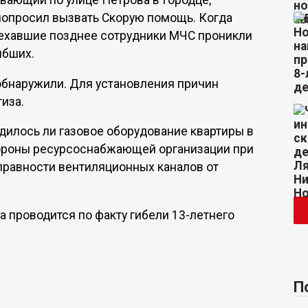
вающий по улице Петрова в Городце,
 попросил вызвать Скорую помощь. Когда
иехавшие позднее сотрудники МЧС проникли
ибших.
обнаружили. Для установления причин
иза.
дилось ли газовое оборудование квартиры в
тороны ресурсоснабжающей организации при
справности вентиляционных каналов от
а проводится по факту гибели 13-летнего
П