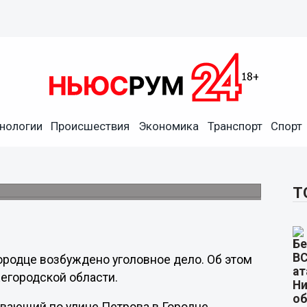
нологии
Происшествия
Экономика
Транспорт
Спорт
ери и ребенка в Городце
и 9 февраля.
Т
Городце возбуждено уголовное дело. Об этом
егородской области.