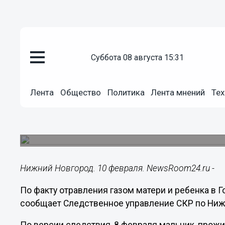
суббота 08 августа 15:31
Происшествия
10.02.2016
17:25
Лента
Общество
Политика
Лента мнений
Тех
По факту отравления газом мат
возбуждено уголовное дело
13-летний мальчик и его 33-летняя мать погибл
Нижний Новгород. 10 февраля. NewsRoom24.ru -
По факту отравления газом матери и ребенка в 
сообщает Следственное управление СКР по Ниж