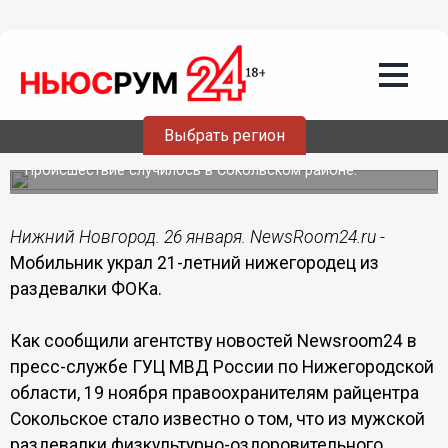
Происшествия
26.01.2016
09:16
Мобильник украл 21-летний
Выбрать регион
нижегородец из раздевалки ФОКа
Происшествие случилось в Сокольском районе.
Нижний Новгород. 26 января. NewsRoom24.ru -
Мобильник украл 21-летний нижегородец из
раздевалки ФОКа.
Как сообщили агентству новостей Newsroom24 в
пресс-службе ГУЦ МВД России по Нижегородской
области, 19 ноября правоохранителям райцентра
Сокольское стало известно о том, что из мужской
раздевалки физкультурно-оздоровительного