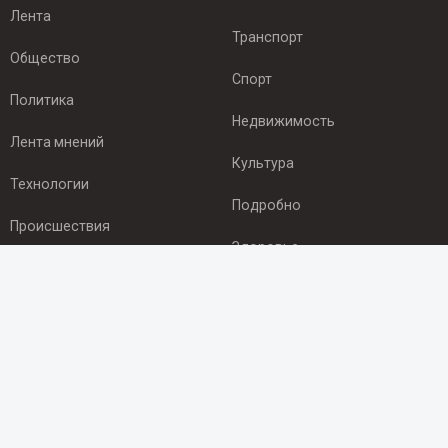
Лента
Транспорт
Общество
Спорт
Политика
Недвижимость
Лента мнений
Культура
Технологии
Подробно
Происшествия
Здоровье
Экономика
ПОДПИСКА
Подпишись на рассылку NEWSROOM24
и будь
в курсе новостей в своём городе:
Подписаться