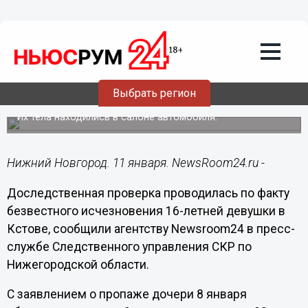
Происшествия
11.01.2016
14:51
16-летнюю девушку и ее друга нашли
Выбрать регион
мертвыми в гаражах в Кстове
Их тела находились в салоне автомобиля.
Нижний Новгород. 11 января. NewsRoom24.ru -
Доследственная проверка проводилась по факту
безвестного исчезновения 16-летней девушки в
Кстове, сообщили агентству
Newsroom
24 в пресс-
службе Следственного управления СКР по
Нижегородской области.
С заявлением о пропаже дочери 8 января