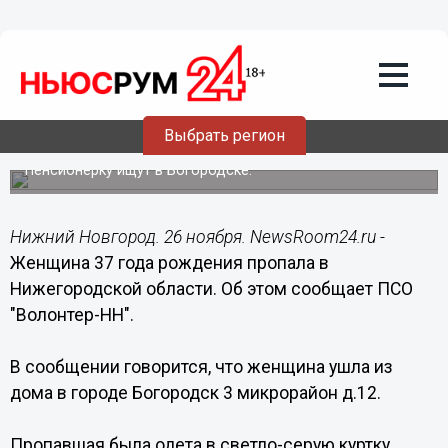
Происшествия
26.11.2015
11:46
Женщина 1937 года рождения пропала
Выбрать регион
в Нижегородской области
Пенсионерку ищут в Богородске.
Нижний Новгород. 26 ноября. NewsRoom24.ru -
Женщина 37 года рождения пропала в
Нижегородской области. Об этом сообщает ПСО
"Волонтер-НН".
В сообщении говорится, что женщина ушла из
дома в городе Богородск 3 микрорайон д.12.
Пропавшая была одета в светло-серую куртку.