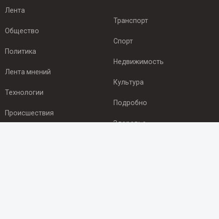
Лента
Транспорт
Общество
Спорт
Политика
Недвижимость
Лента мнений
Культура
Технологии
Подробно
Происшествия
Здоровье
Экономика
ПОДПИСКА
Подпишись на рассылку NEWSROOM24
и будь
в курсе новостей в своём городе: