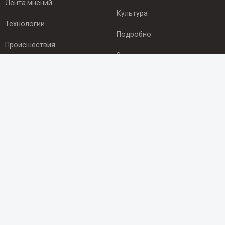
Лента мнений
Культура
Технологии
Подробно
Происшествия
Здоровье
Экономика
ПОДПИСКА
Подпишись на рассылку NEWSROOM24
и будь
в курсе новостей в своём городе:
Подписаться
© 2012 - 2025 ООО "Ньюсрум" (ИА Newsroom24 (Ньюсрум24).
Учредитель — ООО "Ньюсрум"
Свидетельство о регистрации СМИ ИА № ФС 77 - 45920 от 22.07.2011г.
выдано Федеральной службой по надзору в сфере связи,
информационных технологий и массовый коммуникаций.