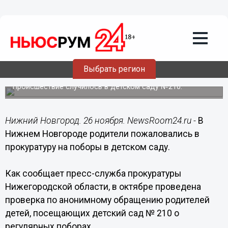
Происшествия
26.11.2015
09:02
В Нижнем Новгороде родители
пожаловались в прокуратуру на
Выбрать регион
поборы в детском саду
Происшествие случилось в детском саду №210.
Нижний Новгород. 26 ноября. NewsRoom24.ru -
В
Нижнем Новгороде родители пожаловались в
прокуратуру на поборы в детском саду.
Как сообщает пресс-служба прокуратуры
Нижегородской области, в октябре проведена
проверка по анонимному обращению родителей
детей, посещающих детский сад № 210 о
регулярных поборах.