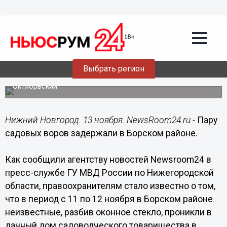
Происшествия
13.11.2015
21:45
Пару садовых воров задержали в
Борском районе
Выбрать регион
Злоумышленники обворовали дачу в поселке
Октябрьский.
Нижний Новгород. 13 ноября. NewsRoom24.ru -
Пару
садовых воров задержали в Борском районе.
Как сообщили агентству новостей Newsroom24 в
пресс-службе ГУ МВД России по Нижегородской
области, правоохранителям стало известно о том,
что в период с 11 по 12 ноября в Борском районе
неизвестные, разбив оконное стекло, проникли в
дачный дом садоводческого товарищества в