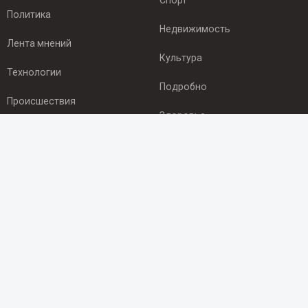
Спорт
Политика
Недвижимость
Лента мнений
Культура
Технологии
Подробно
Происшествия
Здоровье
Экономика
ПОДПИСКА
Подпишись на рассылку NEWSROOM24
и будь
в курсе новостей в своём городе:
Подписаться
© 2012 - 2025 ООО "Ньюсрум" (ИА Newsroom24 (Ньюсрум24).