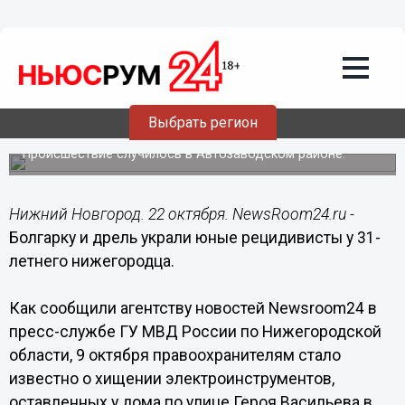
Происшествия
22.10.2015
02:00
Болгарку и дрель украли юные
рецидивисты у 31-летнего
Выбрать регион
нижегородца
Происшествие случилось в Автозаводском районе.
Нижний Новгород. 22 октября. NewsRoom24.ru -
Болгарку и дрель украли юные рецидивисты у 31-
летнего нижегородца.
Как сообщили агентству новостей Newsroom24 в
пресс-службе ГУ МВД России по Нижегородской
области, 9 октября правоохранителям стало
известно о хищении электроинструментов,
оставленных у дома по улице Героя Васильева в