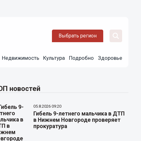
Выбрать регион
Недвижимость
Культура
Подробно
Здоровье
ОП новостей
05.8.2026 09:20
Гибель 9-летнего мальчика в ДТП
в Нижнем Новгороде проверяет
прокуратура