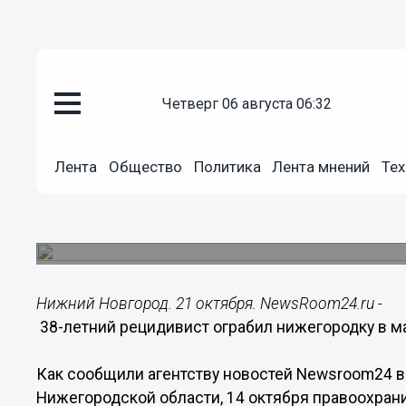
четверг 06 августа 06:32
Происшествия
Лента
Общество
Политика
Лента мнений
Тех
21.10.2015
07:20
38-летний рецидивист ограбил
Происшествие случилось на улице Родионова.
Нижний Новгород. 21 октября. NewsRoom24.ru -
38-летний рецидивист ограбил нижегородку в м
Как сообщили агентству новостей Newsroom24 
Нижегородской области, 14 октября правоохранит