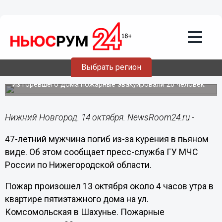
Происшествия
14.10.2015
11:05
47-летний мужчина погиб из-за
курения в пьяном виде в Шахунье
Выбрать регион
Нижегородской области
Из горевшего дома пожарные эвакуировали 20 человек.
Нижний Новгород. 14 октября. NewsRoom24.ru -
47-летний мужчина погиб из-за курения в пьяном
виде. Об этом сообщает пресс-служба ГУ МЧС
России по Нижегородской области.
Пожар произошел 13 октября около 4 часов утра в
квартире пятиэтажного дома на ул.
Комсомольская в Шахунье. Пожарные