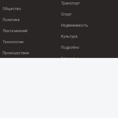
Транспорт
Общество
Спорт
Политика
Недвижимость
Лента мнений
Культура
Технологии
Подробно
Происшествия
Здоровье
Экономика
ПОДПИСКА
Подпишись на рассылку NEWSROOM24
и будь
в курсе новостей в своём городе:
Подписаться