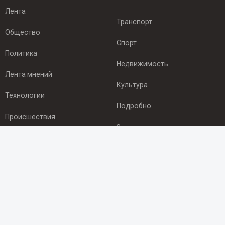
Лента
Транспорт
Общество
Спорт
Политика
Недвижимость
Лента мнений
Культура
Технологии
Подробно
Происшествия
Здоровье
Экономика
ПОДПИСКА
Подпишись на рассылку NEWSROOM24
и будь
в курсе новостей в своём городе: