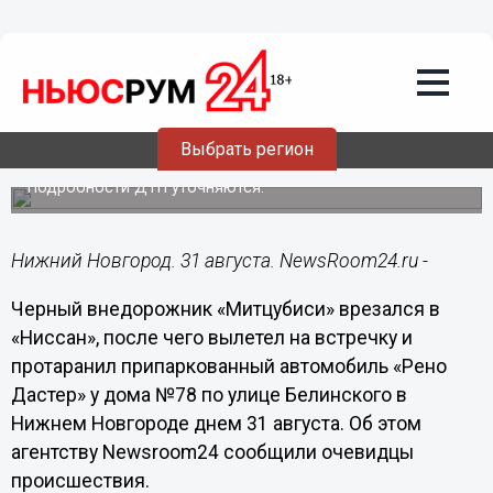
Происшествия
31.08.2015
16:22
Три иномарки столкнулись на Белинке
Выбрать регион
31 августа
Подробности ДТП уточняются.
Нижний Новгород. 31 августа. NewsRoom24.ru -
Черный внедорожник «Митцубиси» врезался в
«Ниссан», после чего вылетел на встречку и
протаранил припаркованный автомобиль «Рено
Дастер» у дома №78 по улице Белинского в
Нижнем Новгороде днем 31 августа. Об этом
агентству
Newsroom
24 сообщили очевидцы
происшествия.