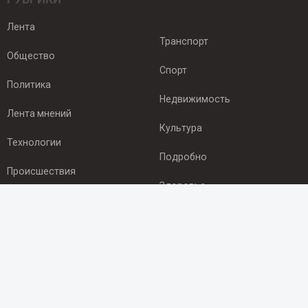
Лента
Транспорт
Общество
Спорт
Политика
Недвижимость
Лента мнений
Культура
Технологии
Подробно
Происшествия
Здоровье
Экономика
ПОДПИСКА
Подпишись на рассылку NEWSROOM24
и будь
в курсе новостей в своём городе: