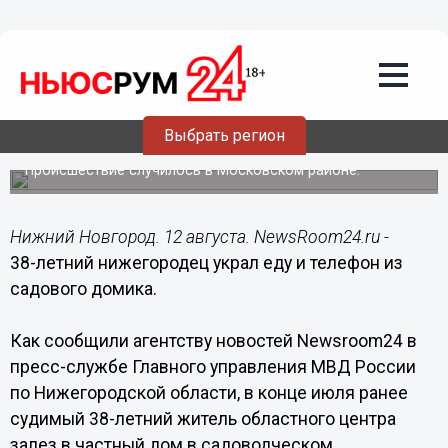
Происшествия
12.08.2015
00:26
38-летний нижегородец украл еду и
Выбрать регион
мобильник из садового домика
Происшествие случилось в Московском районе.
Нижний Новгород. 12 августа. NewsRoom24.ru -
38-летний нижегородец украл еду и телефон из
садового домика.
Как сообщили агентству новостей Newsroom24 в
пресс-службе Главного управления МВД России
по Нижегородской области, в конце июля ранее
судимый 38-летний житель областного центра
залез в частный дом в садоводческом