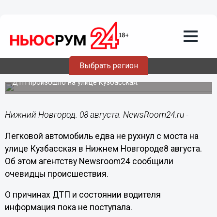
Происшествия
08.08.2015
20:44
Легковой автомобиль повис на
Выбрать регион
перилах моста в Нижнем Новгороде
ДТП произошло на улице Кузбасская.
Нижний Новгород. 08 августа. NewsRoom24.ru -
Легковой автомобиль едва не рухнул с моста на
улице Кузбасская в Нижнем Новгороде8 августа.
Об этом агентству
Newsroom
24 сообщили
очевидцы происшествия.
О причинах ДТП и состоянии водителя
информация пока не поступала.