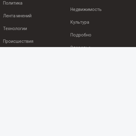
Политика
Недвижимость
Лента мнений
Культура
Технологии
Подробно
Происшествия
Здоровье
Экономика
ПОДПИСКА
Подпишись на рассылку NEWSROOM24
и будь
в курсе новостей в своём городе:
Подписаться
© 2012 - 2025 ООО "Ньюсрум" (ИА Newsroom24 (Ньюсрум24).
Учредитель — ООО "Ньюсрум"