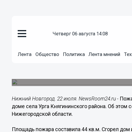
четверг 06 августа 14:08
Происшествия
22.07.2015
11:06
Лента
Общество
Политика
Лента мнений
Тех
49-летний мужчина погиб на п
области 21 июля
Его брат получил ожоги 7% тела.
Нижний Новгород. 22 июля. NewsRoom24.ru -
Пожа
доме села Урга Княгининского района. Об этом
Нижегородской области.
Площадь пожара составила 44 кв.м. Сгорел дом 