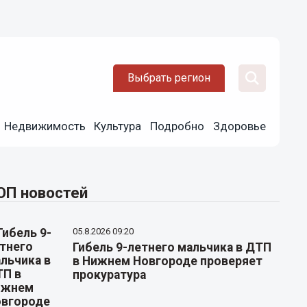
Выбрать регион
Недвижимость
Культура
Подробно
Здоровье
ОП новостей
05.8.2026 09:20
Гибель 9-летнего мальчика в ДТП
в Нижнем Новгороде проверяет
прокуратура