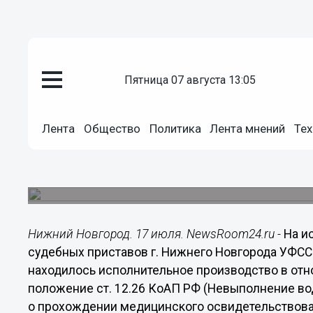
пятница 07 августа 13:05
Происшествия
17.07.2015
13:05
Лента
Общество
Политика
Лента мнений
Тех
Нижегородец подвергся админ
неуплату штрафа
Штраф был наложен за отказ от медицинского 
Нижний Новгород. 17 июля. NewsRoom24.ru -
На и
судебных приставов г. Нижнего Новгорода УФС
находилось исполнительное производство в от
положение ст. 12.26 КоАП РФ (Невыполнение во
о прохождении медицинского освидетельствован