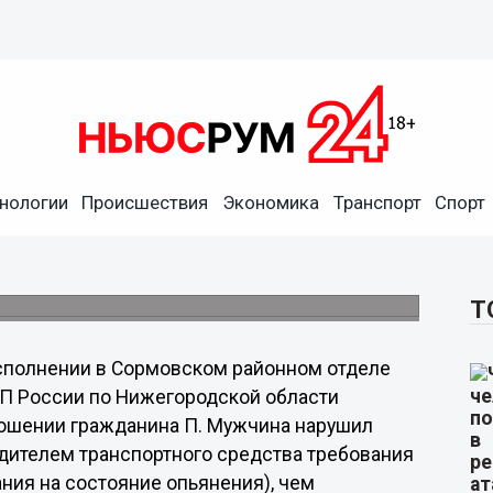
нологии
Происшествия
Экономика
Транспорт
Спорт
истративному аресту за
освидетельствования.
Т
сполнении в Сормовском районном отделе
СП России по Нижегородской области
ношении гражданина П. Мужчина нарушил
дителем транспортного средства требования
ия на состояние опьянения), чем