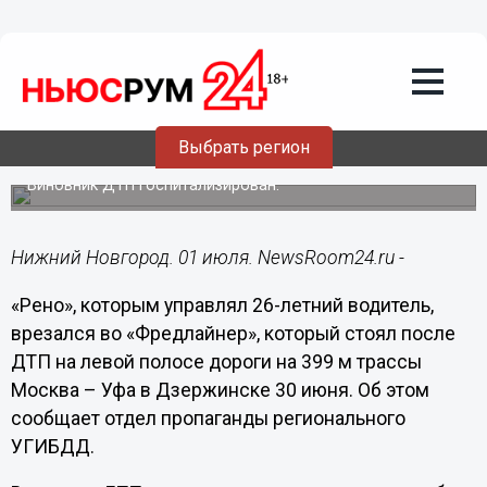
Происшествия
01.07.2015
13:35
Автомобиль «Рено» врезался в
стоящий после ДТП «Фредлайнер» в
Выбрать регион
Дзержинске
Виновник ДТП госпитализирован.
Нижний Новгород. 01 июля. NewsRoom24.ru -
«Рено», которым управлял 26-летний водитель,
врезался во «Фредлайнер», который стоял после
ДТП на левой полосе дороги на
399 м
трассы
Москва – Уфа в Дзержинске 30 июня. Об этом
сообщает отдел пропаганды регионального
УГИБДД.