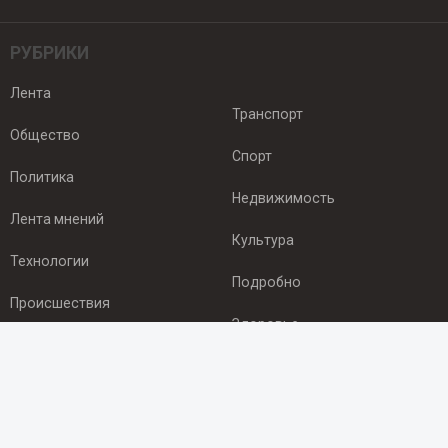
РУБРИКИ
Лента
Транспорт
Общество
Спорт
Политика
Недвижимость
Лента мнений
Культура
Технологии
Подробно
Происшествия
Здоровье
Экономика
ПОДПИСКА
Подпишись на рассылку NEWSROOM24
и будь
в курсе новостей в своём городе: