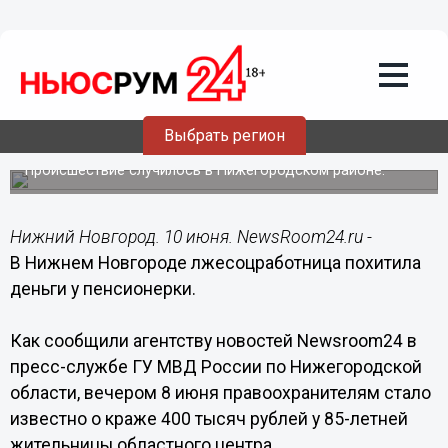
Происшествия
10.06.2015
02:23
В Нижнем Новгороде
лжесоцработница похитила деньги у
Выбрать регион
пенсионерки
Происшествие случилось в Нижегородском районе.
Нижний Новгород. 10 июня. NewsRoom24.ru -
В Нижнем Новгороде лжесоцработница похитила
деньги у пенсионерки.
Как сообщили агентству новостей Newsroom24 в
пресс-службе ГУ МВД России по Нижегородской
области, вечером 8 июня правоохранителям стало
известно о краже 400 тысяч рублей у 85-летней
жительницы областного центра.