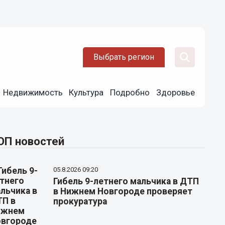
Выбрать регион
Недвижимость
Культура
Подробно
Здоровье
ОП новостей
05.8.2026 09:20
Гибель 9-летнего мальчика в ДТП
в Нижнем Новгороде проверяет
прокуратура