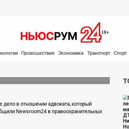
нологии
Происшествия
Экономика
Транспорт
Спорт
та за попытку
редать следователю.
Т
е дело в отношении адвоката, который
общили Newsroom24 в правоохранительных