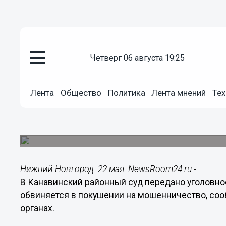
четверг 06 августа 19:25
Происшествия
22.05.2015
01:06
Лента
Общество
Политика
Лента мнений
Тех
В Нижнем будут судить адвока
мошенничества
Он получил у клиентки деньги, якобы, чтобы пе
Нижний Новгород. 22 мая. NewsRoom24.ru -
В Канавинский районный суд передано уголовно
обвиняется в покушении на мошенничество, со
органах.